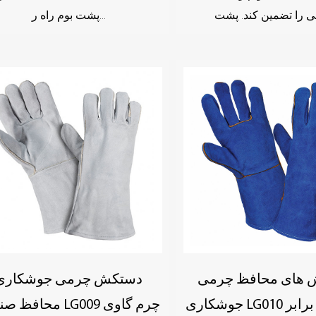
پشت بوم راه ر...
 های محافظ چرمی
دستکش چرمی جوشکاری
جوشکاری LG010 مقاوم در برابر
محافظ صنعتی LG009 چرم گاوی