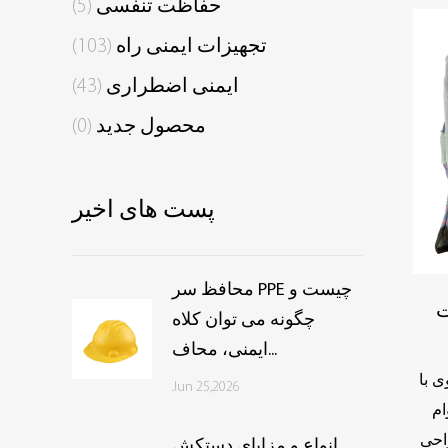
حفاظت تنفسی
(5)
تجهیزات ایمنی راه
(103)
ایمنی اضطراری
(43)
محصول جدید
(0)
پست های اخیر
محافظ سر PPE چیست و
ت
چگونه می توان کلاه
ایمنی، محاف...
 با
Jun 25,2026
ست گاو لایه دوم با
احی
انواع و مزایای دستکش