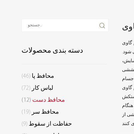
وی
 مختلف کاری با شدت بالا طراحی
دسته بندی محصولات
 شود.
سایش،
 کششی
محافظ پا
(46)
اجسام
لباس کار
(72)
ل ساخت و ساز
دستکش
محافظ دست
(12)
هنگام
محافظ سر
(19)
شی از
حفاظت از سقوط
(9)