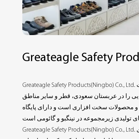
Greateagle Safety Prod
Greateagle Safety Products(Ningbo) Co., Ltd. این شرکت در سال 1997 تاسیس شد. پس از بیش از 20 سال توسعه، این شرکت به یک شرکت صادرات
یی را در عربستان سعودی، قطر و سایر مناطق
و محصولات سخت افزاری است و دارای پایگاه
Greateagle Safety Products(Ningbo) Co., Ltd. دارای مزایای قابل توجهی در تحقیق و توسعه فناوری به ویژه در تحقیق و توسعه مواد جدید و فرآیندهای