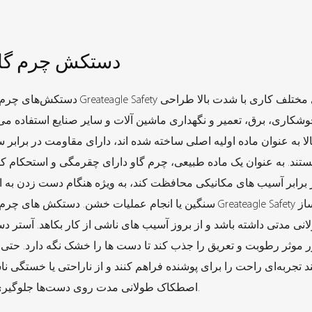
دستکش چرم گا
دستکش‌های چرم گاوی Greateagle Safety تجهیزات حفاظتی با کیفیتی هستند که برای محیط‌های
وشکاری، برق، تعمیر و نگهداری ماشین آلات و سایر صنایع استفاده می
ا به عنوان ماده اولیه اصلی ساخته شده اند، دارای مقاومت در برابر 
ستند. به عنوان یک ماده طبیعی، چرم گاو دارای چقرمگی و استحکام
 برابر آسیب های مکانیکی محافظت کند، به ویژه هنگام دست زدن به 
سنگین یا انجام عملیات خشن. دستکش های چرم گاوی Greateagle Safety خواه در حال حمل اجسام سنگین در مح
نی مدتی داشته باشد و از بروز آسیب های ناشی از کار بکاهد. آستر 
ور موثر رطوبت و تعریق را جذب کند تا دست ها را خشک نگه دارد. حتی 
ند تجربه‌ای راحت را برای پوشنده فراهم کنند و از ناراحتی یا خستگی نا
اصطکاک طولانی مدت روی دست‌ها جلوگیری کنند.