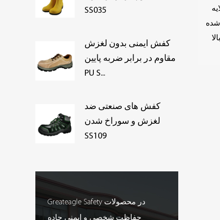
یه
SS035
شده
لا
کفش ایمنی بدون لغزش
مقاوم در برابر ضربه پایین
PU S...
کفش های صنعتی ضد
لغزش و سوراخ شدن
SS109
Greateagle Safety در محصولات
حفاظت شخصی و ایمنی جاده